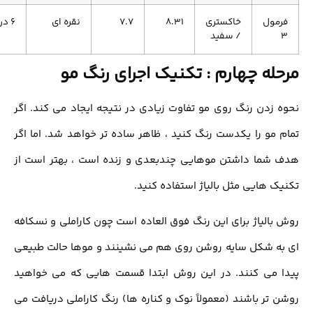
مول
خاکستری
8.31
7.7
نقره ای
6 درصد
/ سفید
له چهارم : تکنیک اجرای رنگ مو
 زدن رنگ روی مو تفاوت زیادی در نتیجه ایجاد می کند. اگر
 مو را یکدست رنگ کنید ، ظاهر ساده تر خواهد شد. اما اگر
شما داشتن موهایی چندبعدی و زنده است ، بهتر است از
ک هایی مثل بالیاژ استفاده کنید.
بالیاژ برای این رنگ فوق العاده است چون کاراملی و نسکافه
ه شکل سایه روشن روی هم می نشینند و موها حالت طبیعی
 می کنند. در این روش ابتدا قسمت هایی که می خواهید
 تر باشند (معمولاً نوک و کناره ها) رنگ کاراملی دریافت می