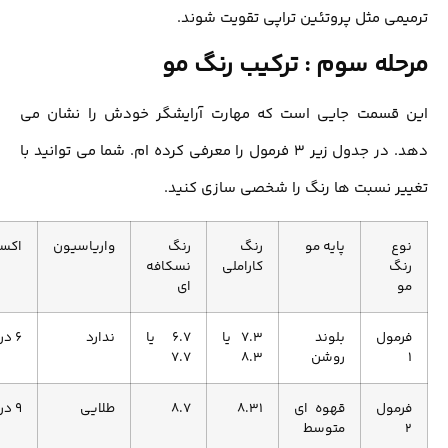
می مثل پروتئین تراپی تقویت شوند.
له سوم : ترکیب رنگ مو
 قسمت جایی است که مهارت آرایشگر خودش را نشان می
دهد. در جدول زیر 3 فرمول را معرفی کرده ام. شما می توانید با
ر نسبت ها رنگ را شخصی سازی کنید.
ع
پایه مو
رنگ
رنگ
واریاسیون
اکسیدان
گ
کاراملی
نسکافه
ای
مول
بلوند
7.3 یا
6.7 یا
ندارد
6 درصد
روشن
8.3
7.7
مول
قهوه ای
8.31
8.7
طلایی
9 درصد
متوسط