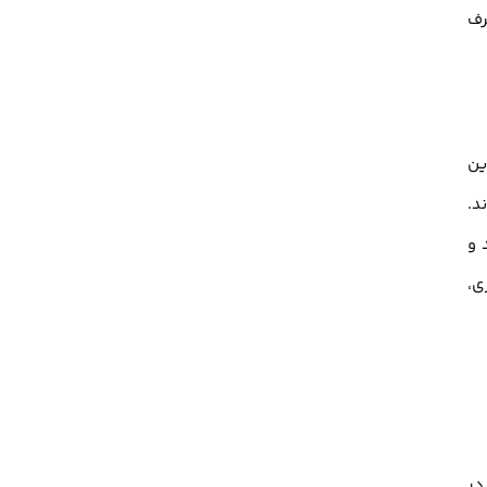
رف
ین
وند.
 و
ی،
در